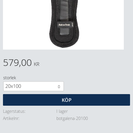
579,00
KR
storlek
KÖP
Lagerstatus
I lager
Artikelnr
botgalena-20100