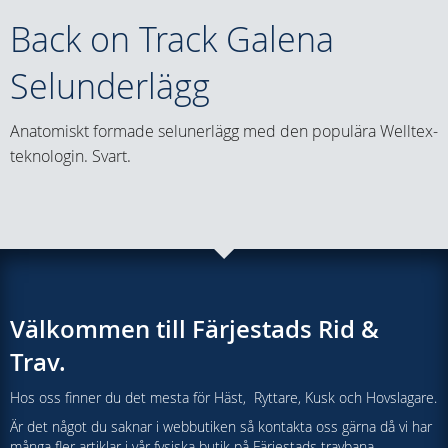
Back on Track Galena
Selunderlägg
Anatomiskt formade selunerlägg med den populära Welltex-
teknologin. Svart.
Välkommen till Färjestads Rid &
Trav.
Hos oss finner du det mesta för Häst, Ryttare, Kusk och Hovslagare.
Är det något du saknar i webbutiken så kontakta oss gärna då vi har
många fler artiklar i vår fysiska butik på Färjestads travbana