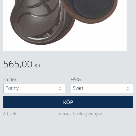
565,00
KR
storlek
FÄRG
KÖP
Artikelnr
armacarbonkotponnysv