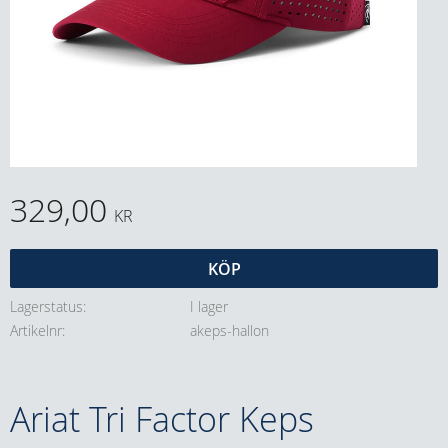
329,00
KR
KÖP
Lagerstatus
I lager
Artikelnr
akeps-hallon
Ariat Tri Factor Keps