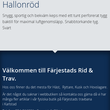
Hallonröd
Snygg, sportig och bekväm keps med ett tunt perforerat tygg
baktill för maximal luftgenomsläpp. Snabbtorkande tyg.
Svart
Välkommen till Färjestads Rid &
Trav.
Hos oss finner du det mesta för Häst, Ryttare, Kusk och Hovslagare.
Är det något du saknar i webbutiken så kontakta oss gärna då vi har
många fler artiklar i vår fysiska butik på Färjestads travbana
i Karlstad