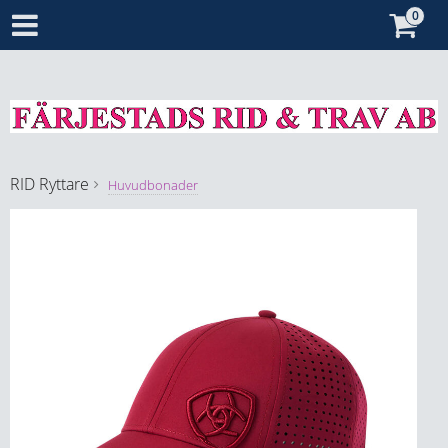
RID
Ryttare
Huvudbonader