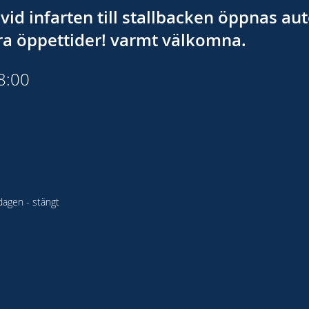
vid infarten till stallbacken öppnas a
åra öppettider! varmt välkomna.
18:00
agen - stängt