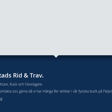
tads Rid & Trav.
ttare, Kusk och Hovslagare.
takta oss gärna då vi har många fler artiklar i vår fysiska butik på Färje
se