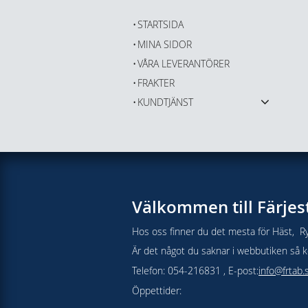
STARTSIDA
MINA SIDOR
VÅRA LEVERANTÖRER
FRAKTER
KUNDTJÄNST
Välkommen till Färjes
Hos oss finner du det mesta för Häst, Ry
Är det något du saknar i webbutiken så kon
Telefon: 054-216831 , E-post:
info@frtab.
Öppettider: